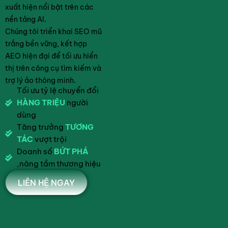
xuất hiện nổi bật trên các
nền tảng AI.
Chúng tôi triển khai SEO mũ
trắng bền vững, kết hợp
AEO hiện đại để tối ưu hiển
thị trên công cụ tìm kiếm và
trợ lý ảo thông minh.
Tối ưu tỷ lệ chuyển đổi
HÀNG TRIỆU
người
dùng
Tăng trưởng
TƯƠNG
TÁC
vượt trội
Doanh số
BỨT PHÁ
,nâng tầm thương hiệu
LIÊN HỆ NGAY