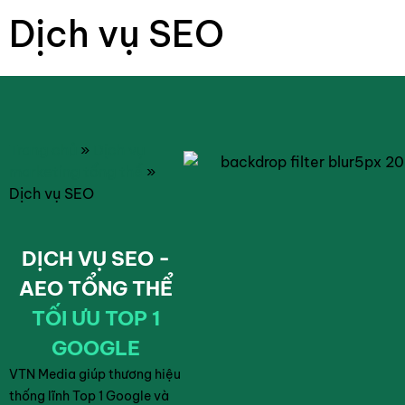
Dịch vụ SEO
Trang chủ
»
Dịch vụ
marketing tổng thể
»
Dịch vụ SEO
DỊCH VỤ SEO -
AEO TỔNG THỂ
TỐI ƯU TOP 1
GOOGLE
VTN Media giúp thương hiệu
thống lĩnh Top 1 Google và